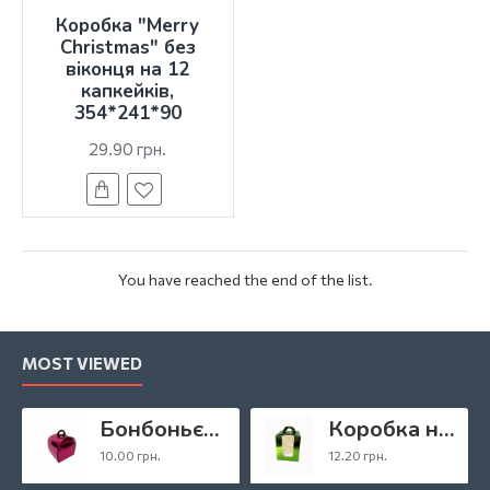
Коробка "Merry
Christmas" без
віконця на 12
капкейків,
354*241*90
29.90 грн.
You have reached the end of the list.
MOST VIEWED
Бонбоньєрка «Фуксія», 110*110*110
Коробка на 1 капкейк зелена з віконцем, 110*90*90
10.00 грн.
12.20 грн.