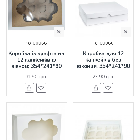
18-00066
18-00060
Коробка із крафта на
Коробка для 12
12 капкейків із
капкейків без
вікном; 354*241*90
віконця, 354*241*90
31.90 грн.
23.90 грн.