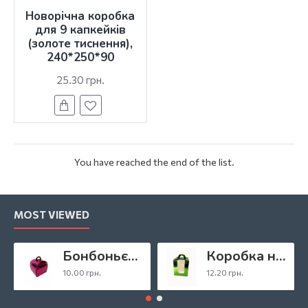
Новорічна коробка
для 9 капкейків
(золоте тиснення),
240*250*90
25.30 грн.
You have reached the end of the list.
MOST VIEWED
Бонбоньєрка «Фуксія», 110*110*110
Коробка на 1 капкейк зелена з віконцем, 110*90*90
10.00 грн.
12.20 грн.