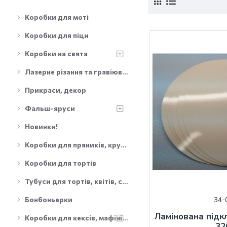
Коробки для моті
Коробки для піци
Коробки на свята
Лазерне різання та гравіювання
Прикраси, декор
Фальш-яруси
Новинки!
Коробки для пряників, круасанів
Коробки для тортів
Тубуси для тортів, квітів, сувенірів
Бонбоньерки
34-
Ламінована підкл
Коробки для кексів, мафінів, капкейків
32