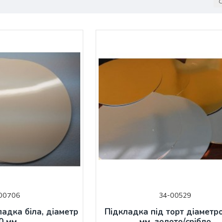
С
00706
34-00529
адка біла, діаметр
Підкладка під торт діаметр
0 мм.
мм, золото/срібло