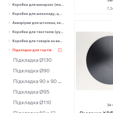
Коробки для макаронс (macarons), еклерів, безе
7.2
Коробки для шоколаду, цукерок
Акваріуми для штолена, кексу, рулету
Коробки для текстилю (рушники, одяг, білизна, пледи тощо)
Коробки для товарів на винос
Підкладки для тортів
Підкладка Ø130
Підкладка Ø90
Підкладка 90 х 90 мм
Підкладка Ø95
Підкладка Ø110
34-
Підкладка 60 х 120 мм