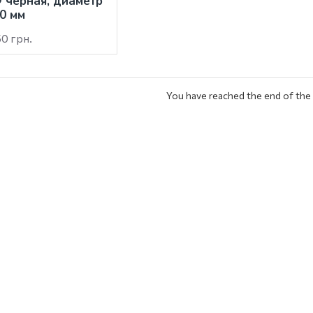
черная, диаметр
0 мм
0 грн.
You have reached the end of the l