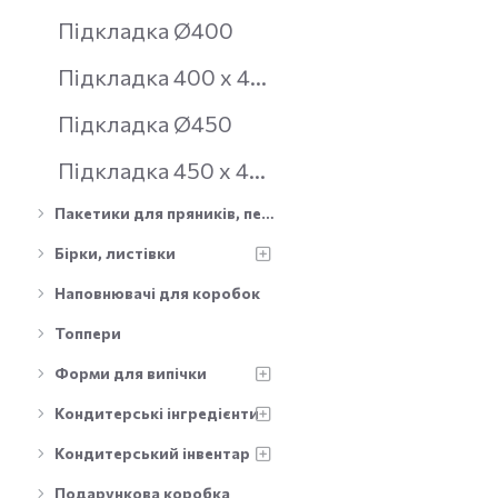
Підкладка Ø400
Підкладка 400 х 400 мм
Підкладка Ø450
Підкладка 450 х 450 мм
Пакетики для пряників, печива, цукерок, льодяників
Бірки, листівки
Наповнювачі для коробок
Топпери
Форми для випічки
Кондитерські інгредієнти
Кондитерський інвентар
Подарункова коробка